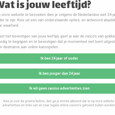
at is jouw leeftijd?
onze website te bezoeken dien je volgens de Nederlandse wet 24 ja
er te zijn. Kies uit een van onderstaande opties, en antwoord alsjebli
r waarheid.
st het bevestigen van jouw leeftijd, geef je aan de risico's van gokk
ledig te begrijpen en te bevestigen dat je momenteel niet bent uitges
r deelname aan online kansspelen.
Ik ben 24 jaar of ouder
Ik ben jonger dan 24 jaar
Temple Tumble
Wolf Gold
Megaways
Ik wil geen casino advertenties zien
Onze ervaringen met deze digi
gokkast van Pragmatic Play zijn
k als afwisseling. Dit komt met
Wolf Gold is een simpel, maar 
me door de aparte features en
Kies je voor de groene button, dan ga je ermee akkoord dat er op onze website
verslavend gokspel waarmee ji
sconstructie. Grappig spelletje
advertenties en links van en naar legale online casino's getoond zullen worden
uren zult vermaken.
 jij je vast mee vermaken kunt.