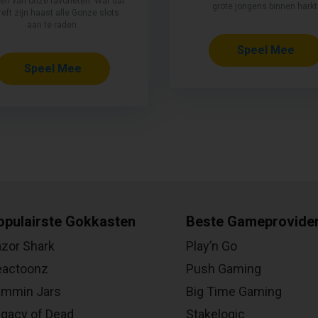
een van onze favorieten. Wat dat
grote jongens binnen harkt
reft zijn haast alle Gonze slots
aan te raden.
Speel Mee
Speel Mee
opulairste Gokkasten
Beste Gameprovide
zor Shark
Play’n Go
eactoonz
Push Gaming
ammin Jars
Big Time Gaming
gacy of Dead
Stakelogic