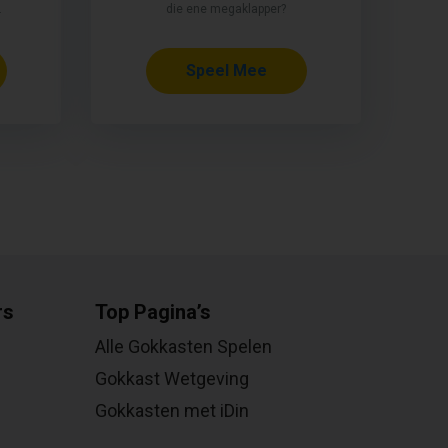
.
die ene megaklapper?
Speel Mee
rs
Top Pagina’s
Alle Gokkasten Spelen
Gokkast Wetgeving
Gokkasten met iDin