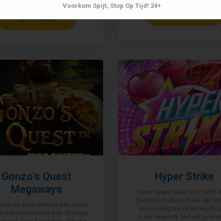
Voorkom Spijt, Stop Op Tijd! 24+
Speel Mee
Speel Mee
Gonzo’s Quest
Hyper Strike
Megaways
Geen topper, maar toch heeft 
gepimpte fruitautomaat wel iet
wel we deze gokkast een beetje
kleine jackpots vallen regelma
et oog zijn verloren was dit lange
maar verwacht niet dat je snel