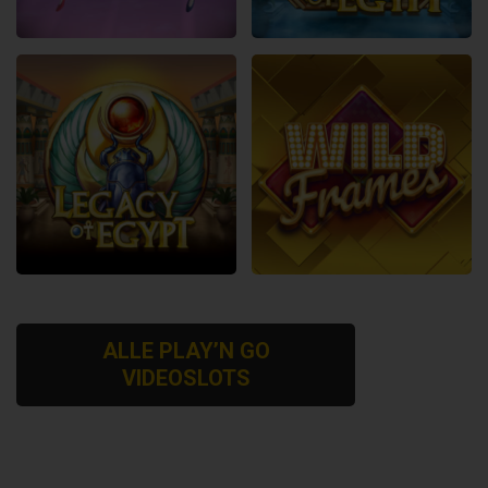
ALLE PLAY’N GO
VIDEOSLOTS