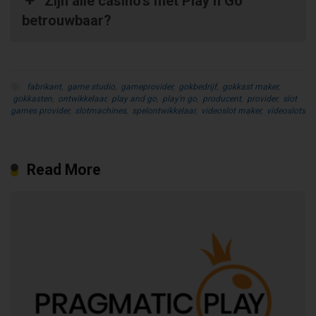
Zijn alle casino’s met Play’n Go
betrouwbaar?
fabrikant
,
game studio
,
gameprovider
,
gokbedrijf
,
gokkast maker
,
gokkasten
,
ontwikkelaar
,
play and go
,
play'n go
,
producent
,
provider
,
slot
games provider
,
slotmachines
,
spelontwikkelaar
,
videoslot maker
,
videoslots
Read More