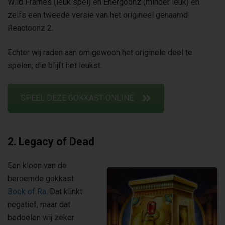
Wild Frames (leuk spel) en Energoonz (minder leuk) en
zelfs een tweede versie van het origineel genaamd
Reactoonz 2.
Echter wij raden aan om gewoon het originele deel te
spelen, die blijft het leukst.
SPEEL DEZE GOKKAST ONLINE
2. Legacy of Dead
Een kloon van de
beroemde gokkast
Book of Ra
. Dat klinkt
negatief, maar dat
bedoelen wij zeker