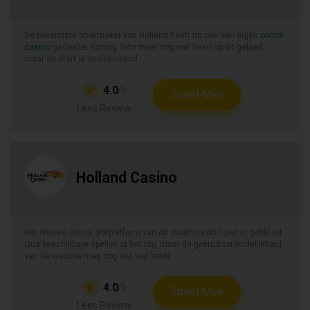
De bekendste bookmaker van Holland heeft nu ook een eigen
online
casino
gedeelte. Koning Toto moet nog wat leren op dit gebied,
maar de start is veelbelovend.
4.0
/5
Speel Mee
Lees Review
Holland Casino
Het nieuwe online gokplatform van dit staatscasino ziet er gelikt uit.
Qua beschikbare spellen is het top, maar de gebruiksvriendelijkheid
van de website mag nog wel wat beter.
4.0
/5
Speel Mee
Lees Review