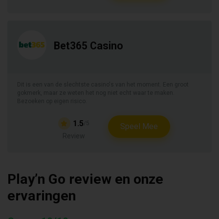
Bet365 Casino
Dit is een van de slechtste casino's van het moment. Een groot
gokmerk, maar ze weten het nog niet echt waar te maken.
Bezoeken op eigen risico.
1.5
/5
Speel Mee
Review
Play’n Go review en onze
ervaringen