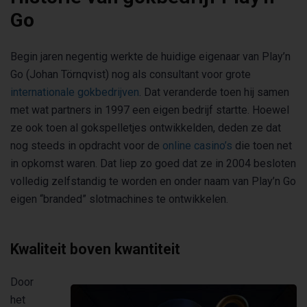
Go
Begin jaren negentig werkte de huidige eigenaar van Play’n
Go (Johan Törnqvist) nog als consultant voor grote
internationale gokbedrijven
. Dat veranderde toen hij samen
met wat partners in 1997 een eigen bedrijf startte. Hoewel
ze ook toen al gokspelletjes ontwikkelden, deden ze dat
nog steeds in opdracht voor de
online casino’s
die toen net
in opkomst waren. Dat liep zo goed dat ze in 2004 besloten
volledig zelfstandig te worden en onder naam van Play’n Go
eigen “branded” slotmachines te ontwikkelen.
Kwaliteit boven kwantiteit
Door
het