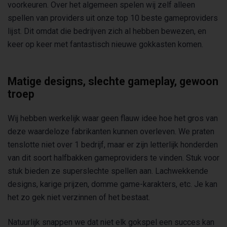
voorkeuren. Over het algemeen spelen wij zelf alleen
spellen van providers uit onze top 10 beste gameproviders
lijst. Dit omdat die bedrijven zich al hebben bewezen, en
keer op keer met fantastisch nieuwe gokkasten komen.
Matige designs, slechte gameplay, gewoon
troep
Wij hebben werkelijk waar geen flauw idee hoe het gros van
deze waardeloze fabrikanten kunnen overleven. We praten
tenslotte niet over 1 bedrijf, maar er zijn letterlijk honderden
van dit soort halfbakken gameproviders te vinden. Stuk voor
stuk bieden ze superslechte spellen aan. Lachwekkende
designs, karige prijzen, domme game-karakters, etc. Je kan
het zo gek niet verzinnen of het bestaat.
Natuurlijk snappen we dat niet elk gokspel een succes kan