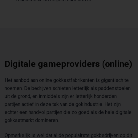
Digitale gameproviders (online)
Het aanbod aan online gokkastfabrikanten is gigantisch te
noemen. De bedrijven schieten letterlijk als paddenstoelen
uit de grond, en inmiddels zijn er letterlijk honderden
partijen actief in deze tak van de gokindustrie. Het zijn
echter een handvol partijen die zo goed als de hele digitale
gokkastmarkt domineren.
Opmerkelijk is wel dat al de populairste gokbedrijven op dit