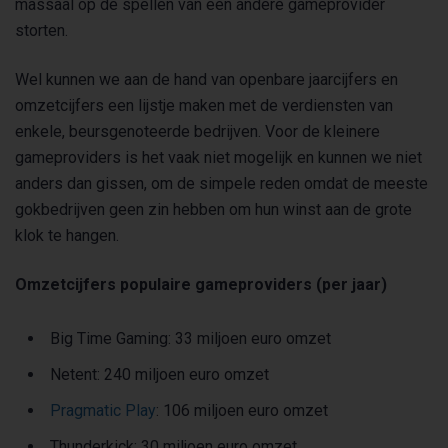
massaal op de spellen van een andere gameprovider
storten.
Wel kunnen we aan de hand van openbare jaarcijfers en
omzetcijfers een lijstje maken met de verdiensten van
enkele, beursgenoteerde bedrijven. Voor de kleinere
gameproviders is het vaak niet mogelijk en kunnen we niet
anders dan gissen, om de simpele reden omdat de meeste
gokbedrijven geen zin hebben om hun winst aan de grote
klok te hangen.
Omzetcijfers populaire gameproviders (per jaar)
Big Time Gaming: 33 miljoen euro omzet
Netent: 240 miljoen euro omzet
Pragmatic Play
: 106 miljoen euro omzet
Thunderkick: 30 miljoen euro omzet