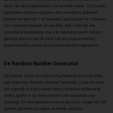
werk van de programmeurs om de hoek kijken. Zij bouwen
templates en bonus-engines die vervolgens gebruikt
kunnen worden om 1 of meerdere gokspellen te voltooien.
Zo’n template bestaat uit een flink stuk code die alle
benodigde berekening voor zijn rekening neemt. Simpel
gezegd word er aan de hand van die programmering
bepaald welke prijzen en (kunnen) worden uitgedeeld.
De Random Number Generator
Dat laatste word vervolgens afgehandeld door een RNG,
wat staat voor Random Number Generator. Zoals de naam
het eigenlijk al zegt bepaalt deze compleet willekeurig
welke speler er op welk moment een bepaalde prijs
ontvangt. Dit mechanisme moet er dus voor zorgen dat het
gehele spelverloop netjes en eerlijk verloopt.