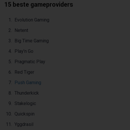
15 beste gameproviders
Evolution Gaming
Netent
Big Time Gaming
Play’n Go
Pragmatic Play
Red Tiger
Push Gaming
Thunderkick
Stakelogic
Quickspin
Yggdrasil