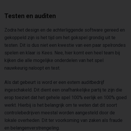
Testen en auditen
Zodra het design en de achterliggende software gereed en
gekoppeld zijn is het tijd om het gokspel grondig uit te
testen. Dit is dus niet een kwestie van een paar spelrondes
spelen en klaar is Kees. Nee, hier komt een heel team bij
kijken die alle mogelijke onderdelen van het spel
nauwkeurig naloopt en test.
Als dat gebeurt is word er een extern auditbedrijf
ingeschakeld. Dit dient een onafhankelijke partij te zijn die
erop toeziet dat het gehele spel 100% eerlijk en 100% goed
werkt. Hierbij is het belangrijk om te weten dat dit soort
controlebedrijven meestal worden aangesteld door de
lokale overheden. Dit ter voorkoming van zaken als fraude
en belangenverstrengeling.