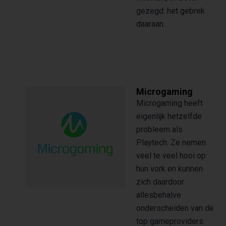
gezegd: het gebrek
daaraan.
Microgaming
Microgaming heeft
eigenlijk hetzelfde
probleem als
Playtech. Ze nemen
veel te veel hooi op
hun vork en kunnen
zich daardoor
allesbehalve
onderscheiden van de
top gameproviders.