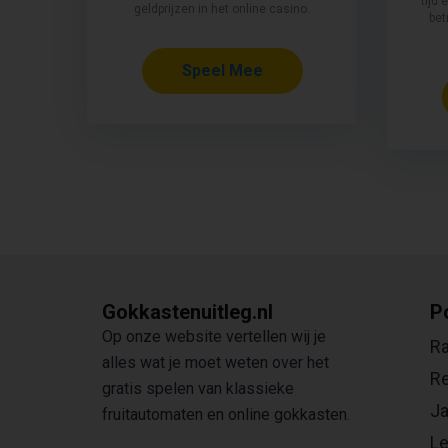
tijd 
geldprijzen in het online casino.
bet
Speel Mee
Gokkastenuitleg.nl
P
Op onze website vertellen wij je
Ra
alles wat je moet weten over het
R
gratis spelen van klassieke
J
fruitautomaten en online gokkasten.
Le