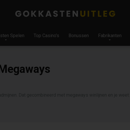
sten Spelen
Top Casino’s
Bonussen
Fabrikanten
 Megaways
udmijnen. Dat gecombineerd met megaways winlijnen en je weet: 