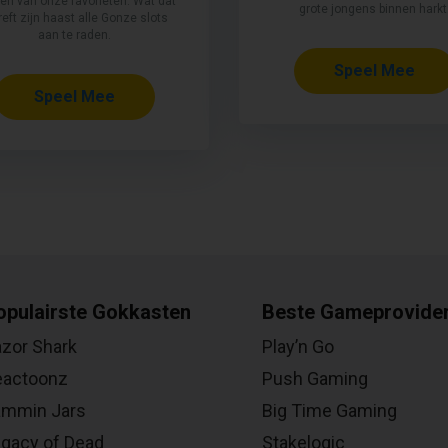
een van onze favorieten. Wat dat
grote jongens binnen harkt
reft zijn haast alle Gonze slots
aan te raden.
Speel Mee
Speel Mee
opulairste Gokkasten
Beste Gameprovide
zor Shark
Play’n Go
eactoonz
Push Gaming
ammin Jars
Big Time Gaming
gacy of Dead
Stakelogic