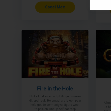
Speel Mee
Fire in the Hole
Flinke knallen en ontploffingen maken
dit spel leuk. Helemaal als je een paar
Alhoe
hele goede vermenigvuldigers weet
uit h
te pakken. Knal jezelf naar top