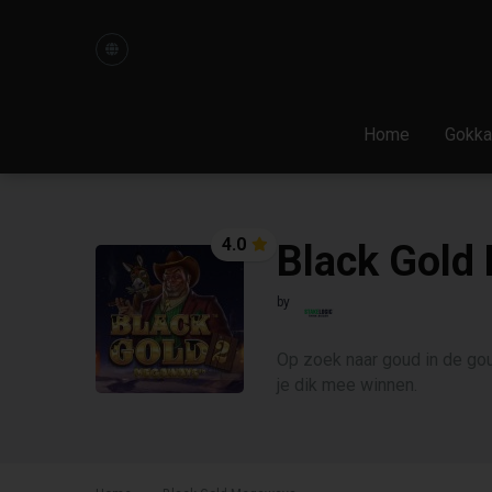
Home
Gokka
4.0
Black Gold
by
Op zoek naar goud in de go
je dik mee winnen.