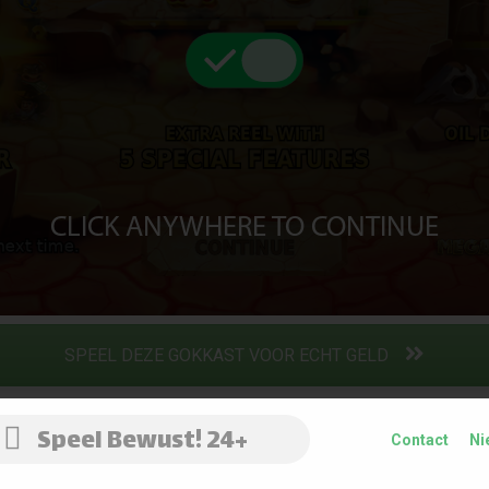
SPEEL DEZE GOKKAST VOOR ECHT GELD
Speel Bewust! 24+
Contact
Ni