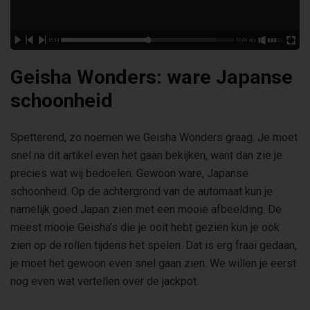
Geisha Wonders: ware Japanse
schoonheid
Spetterend, zo noemen we Geisha Wonders graag. Je moet
snel na dit artikel even het gaan bekijken, want dan zie je
precies wat wij bedoelen. Gewoon ware, Japanse
schoonheid. Op de achtergrond van de automaat kun je
namelijk goed Japan zien met een mooie afbeelding. De
meest mooie Geisha’s die je ooit hebt gezien kun je ook
zien op de rollen tijdens het spelen. Dat is erg fraai gedaan,
je moet het gewoon even snel gaan zien. We willen je eerst
nog even wat vertellen over de jackpot.