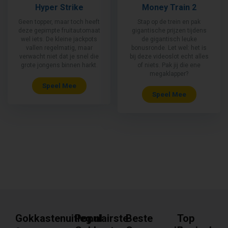
Hyper Strike
Money Train 2
Geen topper, maar toch heeft
Stap op de trein en pak
deze gepimpte fruitautomaat
gigantische prijzen tijdens
wel iets. De kleine jackpots
de gigantisch leuke
vallen regelmatig, maar
bonusronde. Let wel: het is
verwacht niet dat je snel die
bij deze videoslot echt alles
grote jongens binnen harkt.
of niets. Pak jij die ene
megaklapper?
Speel Mee
Speel Mee
Gokkastenuitleg.nl
Populairste
Beste
Top