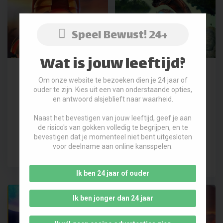
Speel Bewust! 24+
Wat is jouw leeftijd?
Valley of the Gods
Temple Tumble
Om onze website te bezoeken dien je 24 jaar of
Megaways
Weer een gokkast met een
ouder te zijn. Kies uit een van onderstaande opties,
thema uit Egypte. En geen
Leuk als afwisseling. Dit
en antwoord alsjeblieft naar waarheid.
slechte moeten we zeggen,
komt met name door de
maar we zijn dit soort
aparte features en
Naast het bevestigen van jouw leeftijd, geef je aan
Anubis-kasten gewoon een
bonusconstructie. Grappig
de risico's van gokken volledig te begrijpen, en te
beetje beu.
spelletje waar jij je vast mee
bevestigen dat je momenteel niet bent uitgesloten
vermaken kunt.
voor deelname aan online kansspelen.
Speel Mee
Speel Mee
Ik ben 24 jaar of ouder
Ik ben jonger dan 24 jaar