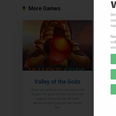
W
More Games
Om 
oud
naa
Naa
vol
voo
Valley of the Gods
Weer een gokkast met een thema uit
Egypte. En geen slechte moeten we
Leu
zeggen, maar we zijn dit soort
na
Anubis-kasten gewoon een beetje
bonu
beu.
waar