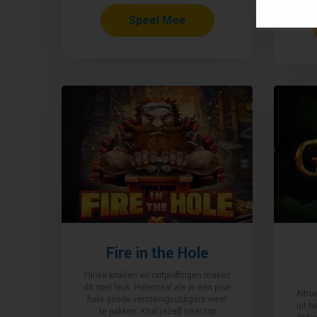
Speel Mee
Fire in the Hole
Flinke knallen en ontploffingen maken
dit spel leuk. Helemaal als je een paar
Alhoe
hele goede vermenigvuldigers weet
uit h
te pakken. Knal jezelf naar top