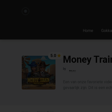
Home
Gokka
5.0
Money Trai
by
Een van onze favoriete vide
gevaarlijk zijn. Dit is een ec