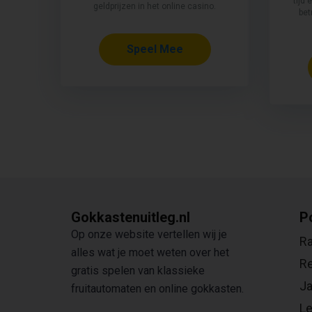
tijd 
geldprijzen in het online casino.
bet
Speel Mee
Gokkastenuitleg.nl
P
Op onze website vertellen wij je
Ra
alles wat je moet weten over het
R
gratis spelen van klassieke
J
fruitautomaten en online gokkasten.
Le