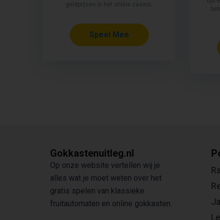
tijd 
geldprijzen in het online casino.
bet
Speel Mee
Gokkastenuitleg.nl
P
Op onze website vertellen wij je
Ra
alles wat je moet weten over het
R
gratis spelen van klassieke
J
fruitautomaten en online gokkasten.
Le