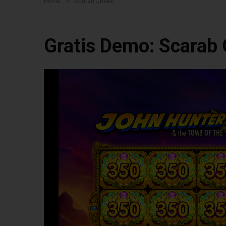
Home
»
Scarab Queen
Gratis Demo: Scarab 