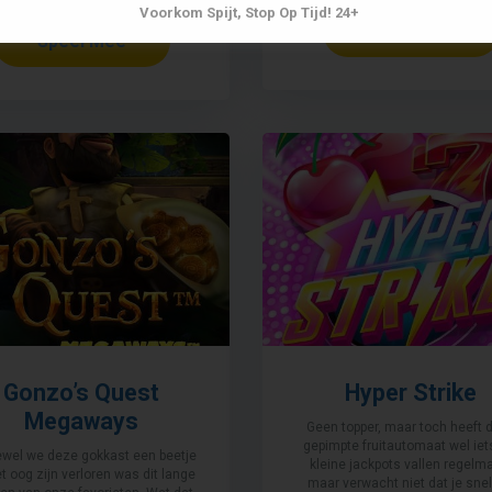
Voorkom Spijt, Stop Op Tijd! 24+
Speel Mee
Speel Mee
Gonzo’s Quest
Hyper Strike
Megaways
Geen topper, maar toch heeft 
gepimpte fruitautomaat wel iet
wel we deze gokkast een beetje
kleine jackpots vallen regelma
et oog zijn verloren was dit lange
maar verwacht niet dat je snel