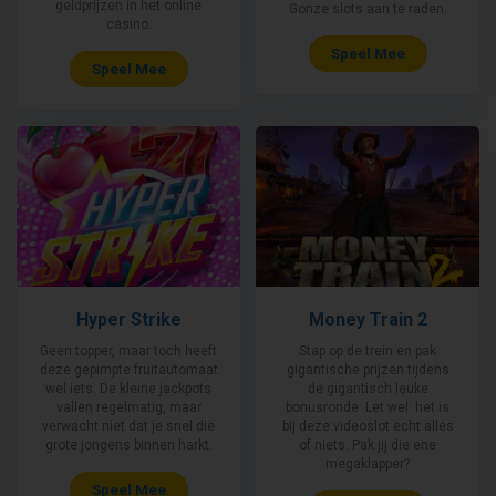
geldprijzen in het online
Gonze slots aan te raden.
casino.
Speel Mee
Speel Mee
Hyper Strike
Money Train 2
Geen topper, maar toch heeft
Stap op de trein en pak
deze gepimpte fruitautomaat
gigantische prijzen tijdens
wel iets. De kleine jackpots
de gigantisch leuke
vallen regelmatig, maar
bonusronde. Let wel: het is
verwacht niet dat je snel die
bij deze videoslot echt alles
grote jongens binnen harkt.
of niets. Pak jij die ene
megaklapper?
Speel Mee