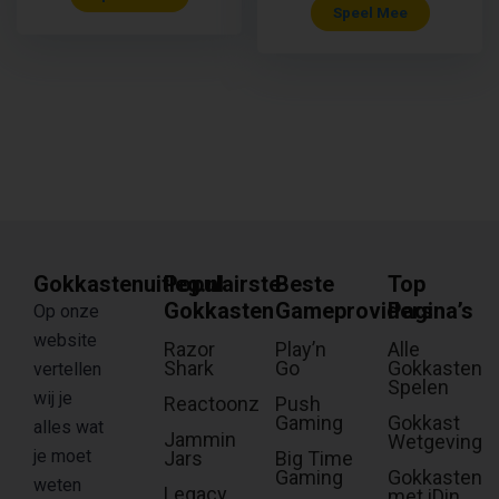
Speel Mee
Gokkastenuitleg.nl
Populairste
Beste
Top
Gokkasten
Gameproviders
Pagina’s
Op onze
website
Razor
Play’n
Alle
Shark
Go
Gokkasten
vertellen
Spelen
wij je
Reactoonz
Push
Gaming
Gokkast
alles wat
Jammin
Wetgeving
je moet
Jars
Big Time
Gaming
Gokkasten
weten
Legacy
met iDin