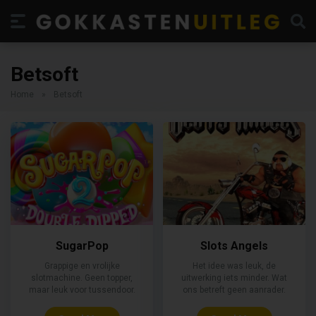
Betsoft
Home
»
Betsoft
SugarPop
Slots Angels
Grappige en vrolijke
Het idee was leuk, de
slotmachine. Geen topper,
uitwerking iets minder. Wat
maar leuk voor tussendoor.
ons betreft geen aanrader.