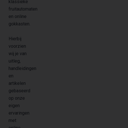
klassieke
fruitautomaten
en online
gokkasten.
Hierbij
voorzien
wij je van
uitleg,
handleidingen
en
artikelen
gebaseerd
op onze
eigen
ervaringen
met
online