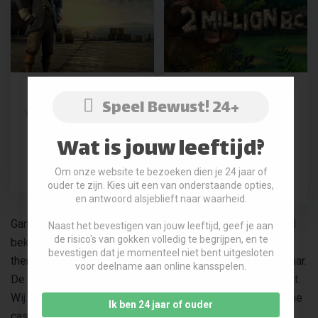
Barbary Coast
2 Million B.C.
Speel Bewust! 24+
Van alle piratenthema's is dit
Het design ziet er goed uit.
veruit het slechtste gokspel
Helaas is het spel zelf niet
Wat is jouw leeftijd?
dat wij hebben gespeeld.
heel bijzonder. Wij waren het
zo beu.
Speel Mee
Om onze website te bezoeken dien je 24 jaar of
Speel Mee
ouder te zijn. Kies uit een van onderstaande opties,
en antwoord alsjeblieft naar waarheid.
Gameprovider Betsoft bestaat sinds 2006 en staat vooral
Naast het bevestigen van jouw leeftijd, geef je aan
de risico's van gokken volledig te begrijpen, en te
bekend om zijn grappig ogende en kleurrijke gokkast
bevestigen dat je momenteel niet bent uitgesloten
thema’s. Persoonlijk zijn wij geen fan van deze ontwikkelaar.
voor deelname aan online kansspelen.
De meeste spellen zijn aardig, maar ook niet meer dan dat.
Wij zien het daarom meer als opvulmateriaal voor de online
Ik ben 24 jaar of ouder
casino’s.