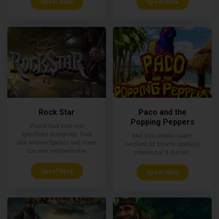
Speel Mee
Speel Mee
Rock Star
Paco and the
Popping Peppers
Vooral leuk voor een
specifieke doelgroep. Voor
Met zo'n unieke naam
alle andere spelers niet meer
verdient dit bizarre spelletje
dan een middenmoter.
sowieso al 4 sterren.
Speel Mee
Speel Mee