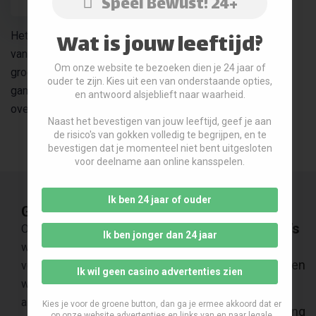
Speel Bewust! 24+
Wat is jouw leeftijd?
Het begon voor deze ontwikkelaar ooit met de lancering
van het 3D sportspel Ski Challenge in 1998. Sindsdien
Om onze website te bezoeken dien je 24 jaar of
groeide dit gokbedrijf uit tot een van de grotere online
ouder te zijn. Kies uit een van onderstaande opties,
gameproviders van de wereld. In 2010 werd het
en antwoord alsjeblieft naar waarheid.
overgenomen door de Novomatic Groep.
Naast het bevestigen van jouw leeftijd, geef je aan
de risico's van gokken volledig te begrijpen, en te
bevestigen dat je momenteel niet bent uitgesloten
voor deelname aan online kansspelen.
Ik ben 24 jaar of ouder
Gokkastenuitleg.nl
Populairste
Beste
Top
Gokkasten
Gameproviders
Pagina’s
Op onze
Ik ben jonger dan 24 jaar
website
Razor
Play’n
Alle
Shark
Go
Gokkasten
vertellen
Ik wil geen casino advertenties zien
Spelen
wij je
Reactoonz
Push
Gaming
Gokkast
alles wat
Kies je voor de groene button, dan ga je ermee akkoord dat er
Jammin
Wetgeving
op onze website advertenties en links van en naar legale