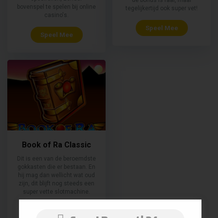
bovenspel te spelen bij online
tegelijkertijd ook super vet!
casino's.
Speel Mee
Speel Mee
Book of Ra Classic
Dit is een van de beroemdste
gokkasten die er bestaan. En
hij mag dan wellicht wat oud
zijn, dit blijft nog steeds een
super vette slotmachine.
Speel Mee