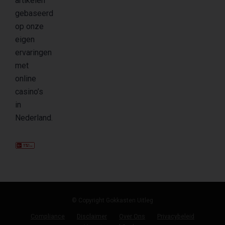
artikelen
gebaseerd
op onze
eigen
ervaringen
met
online
casino’s
in
Nederland.
© Copyright Gokkasten Uitleg
Compliance
Disclaimer
Over Ons
Privacybeleid