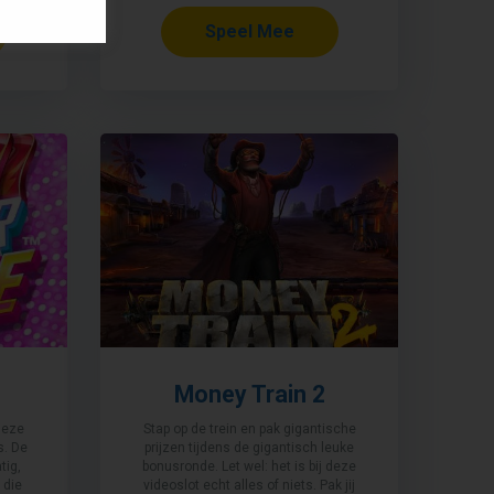
Speel Mee
Money Train 2
deze
Stap op de trein en pak gigantische
s. De
prijzen tijdens de gigantisch leuke
tig,
bonusronde. Let wel: het is bij deze
 die
videoslot echt alles of niets. Pak jij