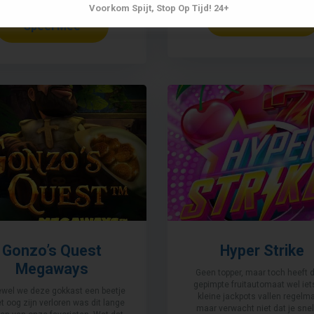
Voorkom Spijt, Stop Op Tijd! 24+
Speel Mee
Speel Mee
Gonzo’s Quest
Hyper Strike
Megaways
Geen topper, maar toch heeft 
gepimpte fruitautomaat wel iet
wel we deze gokkast een beetje
kleine jackpots vallen regelma
et oog zijn verloren was dit lange
maar verwacht niet dat je snel