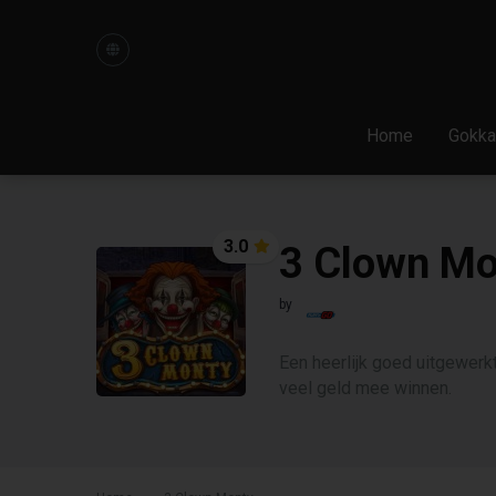
Home
Gokka
3.0
3 Clown Mo
by
Een heerlijk goed uitgewerk
veel geld mee winnen.