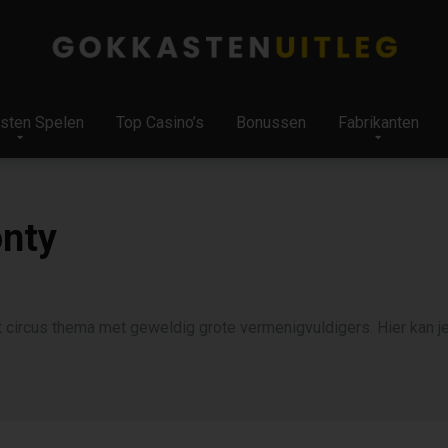
sten Spelen
Top Casino’s
Bonussen
Fabrikanten
nty
t circus thema met geweldig grote vermenigvuldigers. Hier kan j