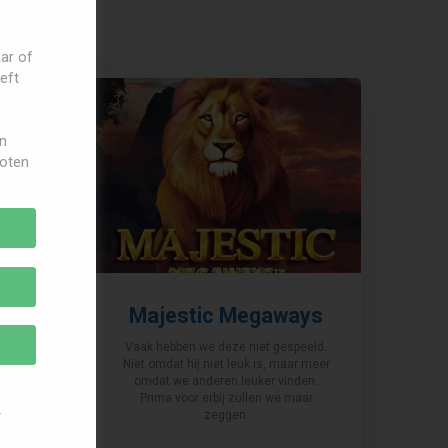
ar of
eft
en
loten
Majestic Megaways
tale
Vaak hebben we deze niet gespeeld.
 top.
Niet omdat hij niet leuk is, maar meer
enorm
omdat we anderen leuker vinden.
j je
Prima voor erbij zullen we maar
.
zeggen.