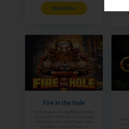
Speel Mee
Fire in the Hole
Flinke knallen en ontploffingen maken
dit spel leuk. Helemaal als je een paar
Alhoe
hele goede vermenigvuldigers weet
uit h
te pakken. Knal jezelf naar top