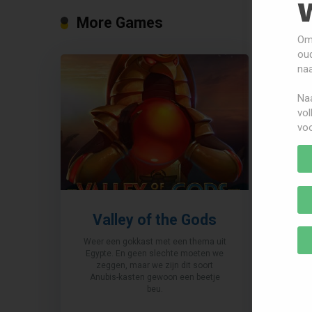
W
More Games
Om 
oud
naa
Naa
vol
voo
Valley of the Gods
Weer een gokkast met een thema uit
Egypte. En geen slechte moeten we
Leu
zeggen, maar we zijn dit soort
na
Anubis-kasten gewoon een beetje
bonu
beu.
waar