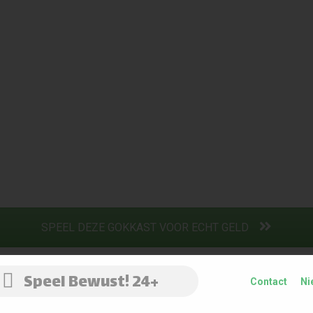
SPEEL DEZE GOKKAST VOOR ECHT GELD
Speel Bewust! 24+
Contact
Ni