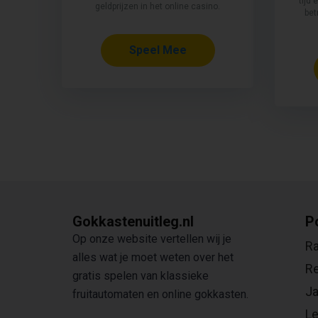
tijd 
geldprijzen in het online casino.
bet
Speel Mee
Gokkastenuitleg.nl
P
Op onze website vertellen wij je
Ra
alles wat je moet weten over het
R
gratis spelen van klassieke
J
fruitautomaten en online gokkasten.
Le