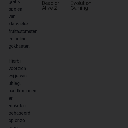
gratis
Dead or
Evolution
Alive 2
Gaming
spelen
van
klassieke
fruitautomaten
en online
gokkasten.
Hierbij
voorzien
wij je van
uitleg,
handleidingen
en
artikelen
gebaseerd
op onze
eigen