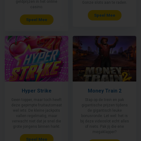
geldprijzen in het online
Gonze slots aan te raden.
casino.
Speel Mee
Speel Mee
Hyper Strike
Money Train 2
Geen topper, maar toch heeft
Stap op de trein en pak
deze gepimpte fruitautomaat
gigantische prijzen tijdens
wel iets. De kleine jackpots
de gigantisch leuke
vallen regelmatig, maar
bonusronde. Let wel: het is
verwacht niet dat je snel die
bij deze videoslot echt alles
grote jongens binnen harkt.
of niets. Pak jij die ene
megaklapper?
Speel Mee