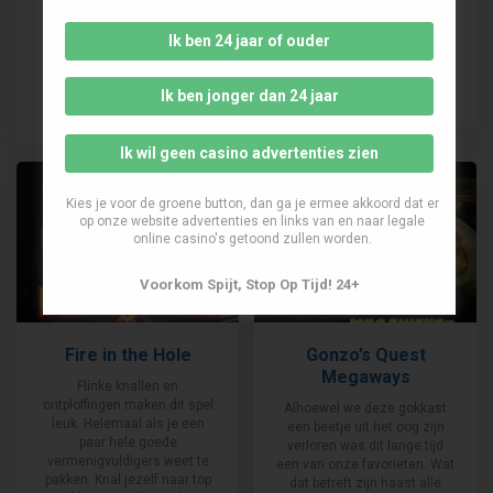
Gold is een simpel, maar
anderen leuker vinden. Prima
enorm verslavend gokspel
voor erbij zullen we maar
Ik ben 24 jaar of ouder
waarmee jij je uren zult
zeggen.
vermaken.
Speel Mee
Ik ben jonger dan 24 jaar
Speel Mee
Ik wil geen casino advertenties zien
Kies je voor de groene button, dan ga je ermee akkoord dat er
op onze website advertenties en links van en naar legale
online casino's getoond zullen worden.
Voorkom Spijt, Stop Op Tijd! 24+
Fire in the Hole
Gonzo’s Quest
Megaways
Flinke knallen en
ontploffingen maken dit spel
Alhoewel we deze gokkast
leuk. Helemaal als je een
een beetje uit het oog zijn
paar hele goede
verloren was dit lange tijd
vermenigvuldigers weet te
een van onze favorieten. Wat
pakken. Knal jezelf naar top
dat betreft zijn haast alle