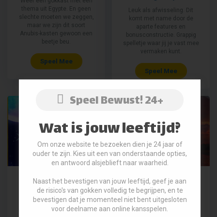
Weer een gokkast met een
thema uit Egypte. En geen
Leuk als afwisseling. Dit
slechte moeten we zeggen,
komt met name door de
maar we zijn dit soort
aparte features en
Anubis-kasten gewoon een
bonusconstructie. Grappig
beetje beu.
spelletje waar jij je vast mee
vermaken kunt.
Speel Mee
Speel Mee
Speel Bewust! 24+
Wat is jouw leeftijd?
Om onze website te bezoeken dien je 24 jaar of
ouder te zijn. Kies uit een van onderstaande opties,
en antwoord alsjeblieft naar waarheid.
Wolf Gold
Majestic Megaways
Naast het bevestigen van jouw leeftijd, geef je aan
de risico's van gokken volledig te begrijpen, en te
Onze ervaringen met deze
Vaak hebben we deze niet
bevestigen dat je momenteel niet bent uitgesloten
digitale gokkast van
gespeeld. Niet omdat hij niet
voor deelname aan online kansspelen.
Pragmatic Play zijn top. Wolf
leuk is, maar meer omdat we