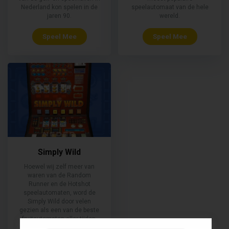
Nederland kon spelen in de
speelautomaat van de hele
jaren 90.
wereld.
Speel Mee
Speel Mee
Simply Wild
Hoewel wij zelf meer van
waren van de Random
Runner en de Hotshot
speelautomaten, word de
Simply Wild door velen
gezien als een van de beste
fruitautomaten aller tijden.