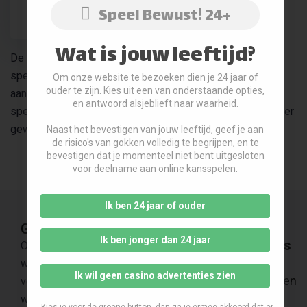
Speel Bewust! 24+
Speel Mee
Wat is jouw leeftijd?
De exclusieve distributeur van de beroemde Bell-Fruit
speelautomaten. Van de Club2000 en de Simply Wild tot
Om onze website te bezoeken dien je 24 jaar of
ouder te zijn. Kies uit een van onderstaande opties,
aan de vernieuwde versie van de Random Runner. De
en antwoord alsjeblieft naar waarheid.
spelen van deze leverancier moet je als gokkast liefhebber
gewoonweg gespeeld hebben.
Naast het bevestigen van jouw leeftijd, geef je aan
de risico's van gokken volledig te begrijpen, en te
bevestigen dat je momenteel niet bent uitgesloten
voor deelname aan online kansspelen.
Ik ben 24 jaar of ouder
Gokkastenuitleg.nl
Populairste
Beste
Top
Ik ben jonger dan 24 jaar
Gokkasten
Gameproviders
Pagina’s
Op onze
website
Razor
Play’n
Alle
Ik wil geen casino advertenties zien
Shark
Go
Gokkasten
vertellen
Spelen
wij je
Reactoonz
Push