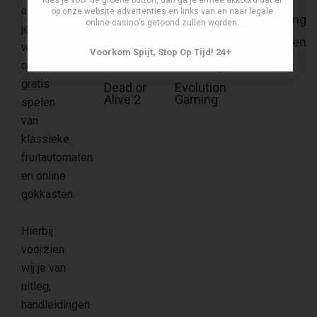
Kies je voor de groene button, dan ga je ermee akkoord dat er
Gaming
Gokkast
alles wat
op onze website advertenties en links van en naar legale
Jammin
Wetgeving
online casino's getoond zullen worden.
je moet
Jars
Big Time
Gaming
Gokkasten
weten
Legacy
Voorkom Spijt, Stop Op Tijd! 24+
met iDin
of Dead
Stakelogic
over het
gratis
Dead or
Evolution
Alive 2
Gaming
spelen
van
klassieke
fruitautomaten
en online
gokkasten.
Hierbij
voorzien
wij je van
uitleg,
handleidingen