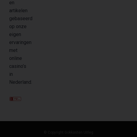
en
artikelen
gebaseerd
op onze
eigen
ervaringen
met
online
casino’s
in
Nederland.
© Copyright Gokkasten Uitleg