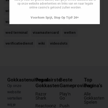
verificatie
vaardigheden
uitleg
op onze website advertenties en links van en naar legale
online casino's getoond zullen worden.
williams interactive
wms
wet op de kansspelen
Voorkom Spijt, Stop Op Tijd! 24+
wallet
wetgeving
wedmachine
videoslot maker
wed terminal
visamastercard
wetten
verificatiedienst
wiki
videoslots
Gokkastenuitleg.nl
Populairste
Beste
Top
Gokkasten
Gameproviders
Pagina’s
Op onze
website
Razor
Play’n
Alle
Shark
Go
Gokkasten
vertellen
Spelen
wij je
Reactoonz
Push