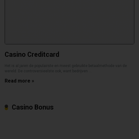
Casino Creditcard
Het is al jaren de populairste en meest gebruikte betaalmethode van de
wereld. De controversieelste ook, want bedrijven ...
Read more »
Casino Bonus