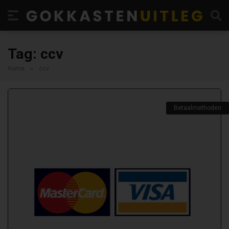
Tag:
ccv
Home
»
ccv
Betaalmethoden