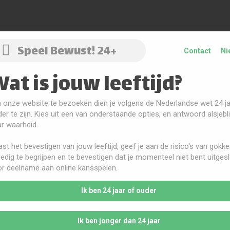
Speel Bewust! 24+
Contact
Ni
at is jouw leeftijd?
onze website te bezoeken dien je volgens de Nederlandse wet 24 ja
er te zijn. Kies uit een van onderstaande opties, en antwoord alsjebli
r waarheid.
st het bevestigen van jouw leeftijd, geef je aan de risico's van gokk
ledig te begrijpen en te bevestigen dat je momenteel niet bent uitges
r deelname aan online kansspelen.
Ik ben 24 jaar of ouder
Ik ben jonger dan 24 jaar