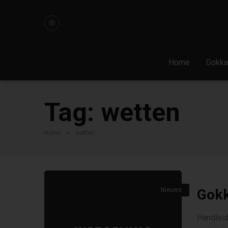
Home
Gokka
Tag:
wetten
Home
»
wetten
Nieuws
Gokk
Handleid