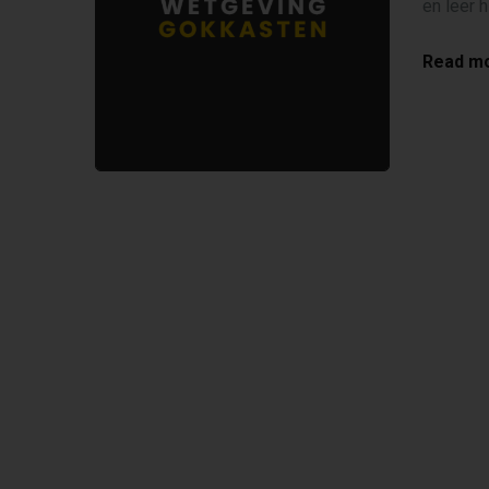
en leer h
Read mo