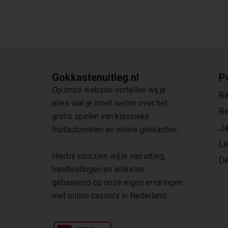
Gokkastenuitleg.nl
P
Op onze website vertellen wij je
Ra
alles wat je moet weten over het
R
gratis spelen van klassieke
J
fruitautomaten en online gokkasten.
Le
Hierbij voorzien wij je van uitleg,
De
handleidingen en artikelen
gebaseerd op onze eigen ervaringen
met online casino’s in Nederland.