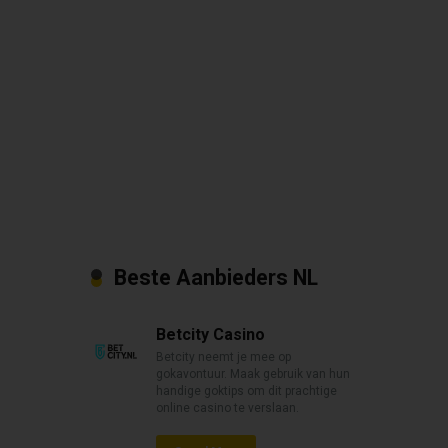
Beste Aanbieders NL
Betcity Casino
Betcity neemt je mee op
gokavontuur. Maak gebruik van hun
handige goktips om dit prachtige
online casino te verslaan.