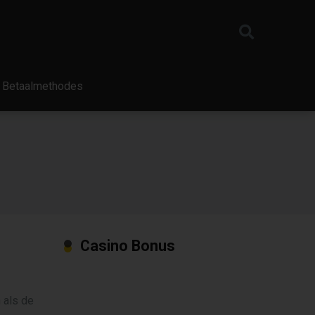
Betaalmethodes
Casino Bonus
 als de