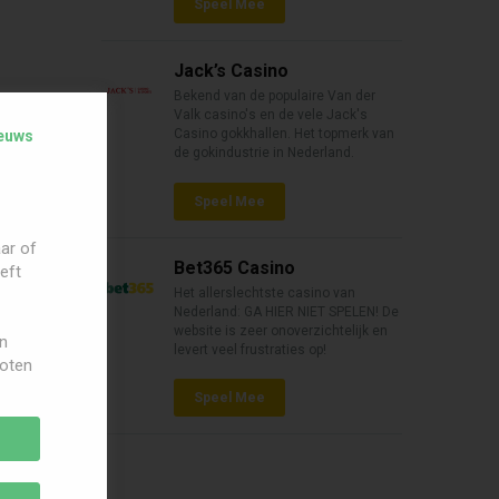
Speel Mee
Jack’s Casino
Bekend van de populaire Van der
Valk casino's en de vele Jack's
Casino gokkhallen. Het topmerk van
euws
de gokindustrie in Nederland.
Speel Mee
ar of
Bet365 Casino
eft
Het allerslechtste casino van
Nederland: GA HIER NIET SPELEN! De
website is zeer onoverzichtelijk en
en
levert veel frustraties op!
loten
Speel Mee