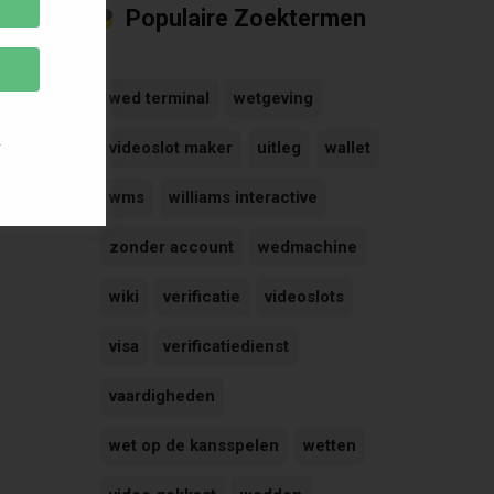
Populaire Zoektermen
wed terminal
wetgeving
.
videoslot maker
uitleg
wallet
wms
williams interactive
zonder account
wedmachine
wiki
verificatie
videoslots
visa
verificatiedienst
vaardigheden
wet op de kansspelen
wetten