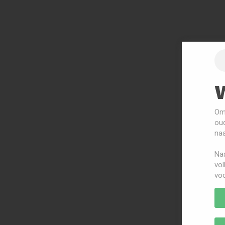
W
Om 
oud
naa
Naa
vol
voo