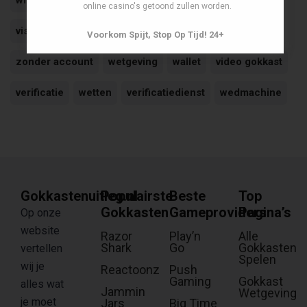
wiki
wed terminal
wms
wet op de kansspelen
online casino's getoond zullen worden.
visamastercard
videoslot maker
wedden
uitleg
Voorkom Spijt, Stop Op Tijd! 24+
zonder account
wetgeving
wallet
video gokkast
verificatie
wetten
verificatiedienst
wedmachine
Gokkastenuitleg.nl
Populairste
Beste
Top
Gokkasten
Gameproviders
Pagina’s
Op onze
website
Razor
Play’n
Alle
Shark
Go
Gokkasten
vertellen
Spelen
wij je
Reactoonz
Push
Gaming
Gokkast
alles wat
Jammin
Wetgeving
je moet
Jars
Big Time