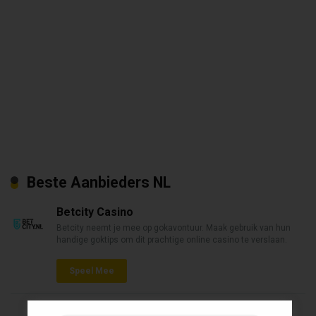
Beste Aanbieders NL
Betcity Casino
Betcity neemt je mee op gokavontuur. Maak gebruik van hun
handige goktips om dit prachtige online casino te verslaan.
Speel Mee
Jack’s Casino