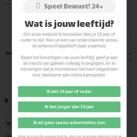
Speel Bewust! 24+
Bekend van de populaire Van der Valk casino's en de vele
Jack's Casino gokkhallen. Het topmerk van de gokindustrie in
Nederland.
Wat is jouw leeftijd?
Speel Mee
Om onze website te bezoeken dien je 24 jaar of
ouder te zijn. Kies uit een van onderstaande opties,
en antwoord alsjeblieft naar waarheid.
Bet365 Casino
Het allerslechtste casino van Nederland: GA HIER NIET SPELEN!
Naast het bevestigen van jouw leeftijd, geef je aan
De website is zeer onoverzichtelijk en levert veel frustraties op!
de risico's van gokken volledig te begrijpen, en te
bevestigen dat je momenteel niet bent uitgesloten
Speel Mee
voor deelname aan online kansspelen.
Ik ben 24 jaar of ouder
Populaire Zoektermen
Ik ben jonger dan 24 jaar
Ik wil geen casino advertenties zien
visa
wedden
uitleg
wms
videoslot maker
Kies je voor de groene button, dan ga je ermee akkoord dat er