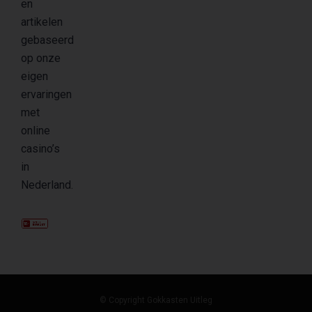
en
artikelen
gebaseerd
op onze
eigen
ervaringen
met
online
casino’s
in
Nederland.
© Copyright Gokkasten Uitleg