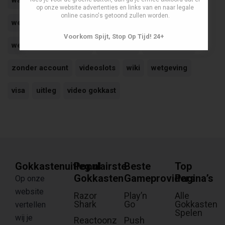
wallet
verificatiedienst
williams interactive
op onze website advertenties en links van en naar legale
online casino's getoond zullen worden.
wetten
vaardigheden
videoslot maker
Voorkom Spijt, Stop Op Tijd! 24+
wet op de kansspelen
verificatie
wedmachine
zonder account
videoslots
wiki
wetgeving
visa
uitleg
video gokkast
Gokkastenuitleg.nl
Populairste
Beste
Top
Gokkasten
Gameproviders
Pagina’s
Op onze
website
Razor
Play’n
Alle
Shark
Go
Gokkasten
vertellen
Spelen
wij je
Reactoonz
Push