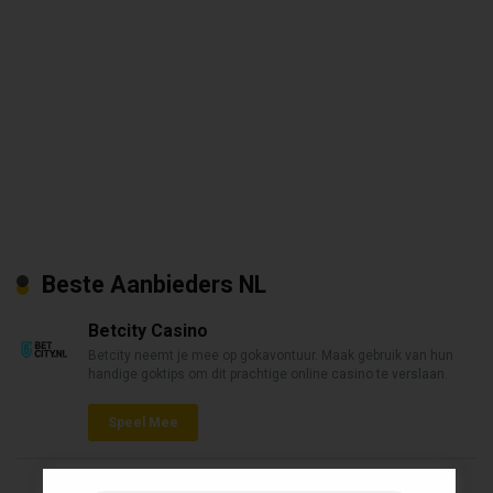
Beste Aanbieders NL
Betcity Casino
Betcity neemt je mee op gokavontuur. Maak gebruik van hun
handige goktips om dit prachtige online casino te verslaan.
Speel Mee
Jack’s Casino