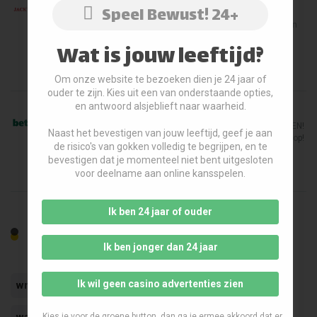
Speel Bewust! 24+
Bekend van de populaire Van der Valk casino's en de vele
Jack's Casino gokkhallen. Het topmerk van de gokindustrie in
Nederland.
Wat is jouw leeftijd?
Speel Mee
Om onze website te bezoeken dien je 24 jaar of
ouder te zijn. Kies uit een van onderstaande opties,
en antwoord alsjeblieft naar waarheid.
Bet365 Casino
Het allerslechtste casino van Nederland: GA HIER NIET SPELEN!
Naast het bevestigen van jouw leeftijd, geef je aan
De website is zeer onoverzichtelijk en levert veel frustraties op!
de risico's van gokken volledig te begrijpen, en te
bevestigen dat je momenteel niet bent uitgesloten
Speel Mee
voor deelname aan online kansspelen.
Ik ben 24 jaar of ouder
Populaire Zoektermen
Ik ben jonger dan 24 jaar
Ik wil geen casino advertenties zien
wms
wed terminal
wedden
visamastercard
Kies je voor de groene button, dan ga je ermee akkoord dat er