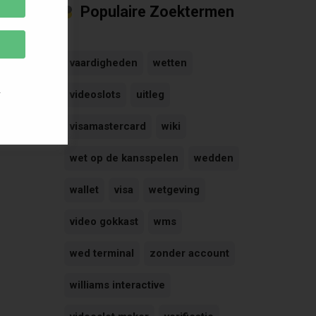
Populaire Zoektermen
vaardigheden
wetten
.
videoslots
uitleg
visamastercard
wiki
wet op de kansspelen
wedden
wallet
visa
wetgeving
video gokkast
wms
wed terminal
zonder account
williams interactive