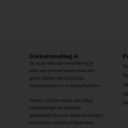
Gokkastenuitleg.nl
P
Op onze website vertellen wij je
Ra
alles wat je moet weten over het
R
gratis spelen van klassieke
J
fruitautomaten en online gokkasten.
Le
Hierbij voorzien wij je van uitleg,
De
handleidingen en artikelen
gebaseerd op onze eigen ervaringen
met online casino’s in Nederland.