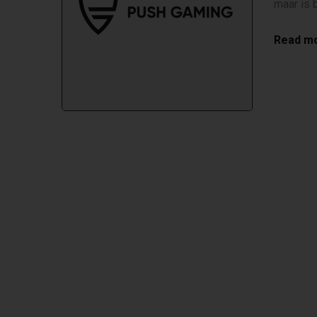
maar is b
Read mo