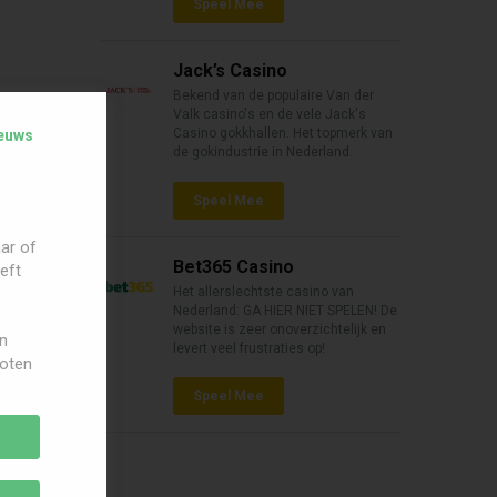
Speel Mee
Jack’s Casino
Bekend van de populaire Van der
Valk casino's en de vele Jack's
Casino gokkhallen. Het topmerk van
euws
de gokindustrie in Nederland.
Speel Mee
ar of
Bet365 Casino
eft
Het allerslechtste casino van
Nederland: GA HIER NIET SPELEN! De
website is zeer onoverzichtelijk en
en
levert veel frustraties op!
loten
Speel Mee