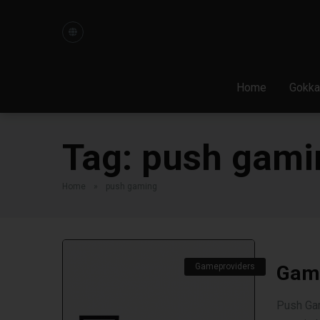
Home
Gokka
Tag:
push gami
Home
»
push gaming
Gameproviders
Game
Push Gam