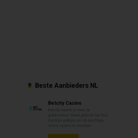
Beste Aanbieders NL
Betcity Casino
Betcity neemt je mee op
gokavontuur. Maak gebruik van hun
handige goktips om dit prachtige
online casino te verslaan.