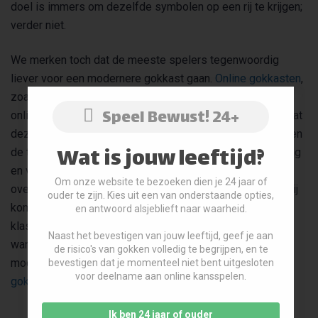
doel is immers om dezelfde symbolen op een rij te krijgen;
verder niet.
We merken toch dat de meeste spelers tegenwoordig
liever voor een modernere gokkast gaan.
Online gokkasten
,
zoals videoslots, zijn dan ook razend populair onder de
Speel Bewust! 24+
online spelers. Eerlijk is eerlijk: het is helemaal niet gek dat
deze gokkasten zo in trek zijn. De graphics, de geluiden en
Wat is jouw leeftijd?
de talloze mogelijkheden bieden ontzettend veel spanning
en vertier voor spelers. Om het nog maar niet te hebben
Om onze website te bezoeken dien je 24 jaar of
over de vele opties voor
bonussen
en de winst die daarbij
ouder te zijn. Kies uit een van onderstaande opties,
komt kijken. Of je dus nu de voorkeur geeft aan de
en antwoord alsjeblieft naar waarheid.
klassieke eenvoud van ouderwetse fruitmachines of
Naast het bevestigen van jouw leeftijd, geef je aan
wanneer je liever wil gaan voor de spanning van een
de risico's van gokken volledig te begrijpen, en te
moderne gokkast; er is voor iedereen wel een passende
bevestigen dat je momenteel niet bent uitgesloten
voor deelname aan online kansspelen.
gokautomaat
te vinden in de wereld van de gokkasten.
Ik ben 24 jaar of ouder