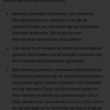
andere aan de volgende onderdelen:
Moderne gokkasten beschikken over mooie en
kleurrijke graphics en animaties. Ook zijn de
geluidseffecten een stuk beter dan op traditionele,
klassieke gokkasten. Dat zorgt voor een
meeslepende spelervaring voor gokkers.
Ook zijn er meer winlijnen te vinden op een moderne
gokkast. Dat betekent dat er meerdere manieren zijn
om te winnen dan bij klassieke gokkasten.
Wat moderne gokkasten daarnaast onderscheidt van
traditionele gokkasten zijn de diverse bonusfuncties,
zoals gratis spins, scatter symbolen, wild symbolen
en nog veel meer. Deze functies kunnen leiden tot
meer winsten en vooral een spannend spel. Check
altijd wel eerst
de voorwaarden van een online casino
en van een spel om te weten hoe de regels in elkaar