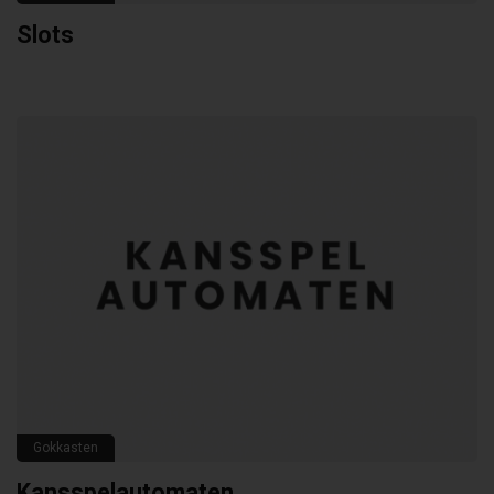
Slots
Gokkasten
Kansspelautomaten