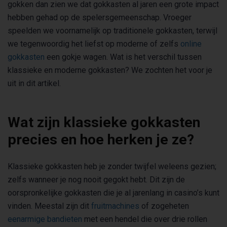
gokken dan zien we dat gokkasten al jaren een grote impact
hebben gehad op de spelersgemeenschap. Vroeger
speelden we voornamelijk op traditionele gokkasten, terwijl
we tegenwoordig het liefst op moderne of zelfs
online
gokkasten
een gokje wagen. Wat is het verschil tussen
klassieke en moderne gokkasten? We zochten het voor je
uit in dit artikel.
Wat zijn klassieke gokkasten
precies en hoe herken je ze?
Klassieke gokkasten heb je zonder twijfel weleens gezien;
zelfs wanneer je nog nooit gegokt hebt. Dit zijn de
oorspronkelijke gokkasten die je al jarenlang in casino’s kunt
vinden. Meestal zijn dit
fruitmachines
of zogeheten
eenarmige bandieten
met een hendel die over drie rollen