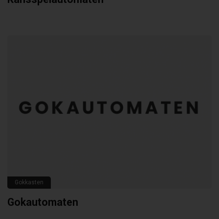
Gokkasten
Gokautomaten