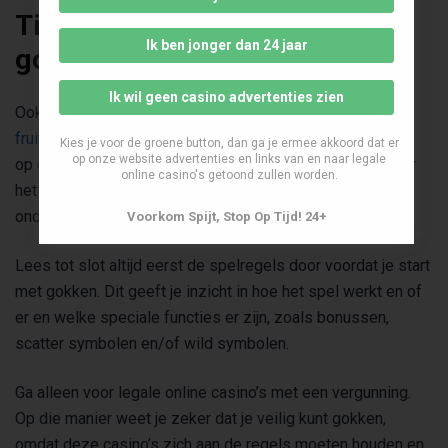
Tips voor spelen op een online
Ik ben jonger dan 24 jaar
gokkast
Ik wil geen casino advertenties zien
Ook online vind je een grote variatie aan standaard
fruitautomaten
en meer geavanceerde gokkasten. Spelen
Kies je voor de groene button, dan ga je ermee akkoord dat er
op onze website advertenties en links van en naar legale
op
online gokautomaten
is spannend en vermakelijk, maar
online casino's getoond zullen worden.
het is wel belangrijk om
verantwoord te gokken
. De
onderstaande tips kunnen je daar goed bij helpen.
Voorkom Spijt, Stop Op Tijd! 24+
Lees tot slot altijd eerst de spelregels door voordat je start
met gokken. Dit geeft je inzicht in hoe het spel werkt en of
er en welke speciale functies er zijn, zoals bonussen,
scatter symbolen en/of wild symbolen.
Ga alleen voor legale online casino’s met een vergunning.
Op die manier weet je zeker dat je veilig kunt gokken,
omdat deze casino’s zich aan de regels moeten houden en