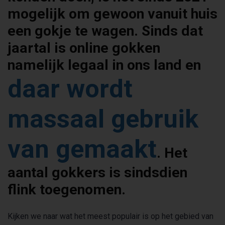
mogelijk om gewoon vanuit huis
een gokje te wagen. Sinds dat
jaartal is online gokken
namelijk legaal in ons land en
daar wordt
massaal gebruik
van gemaakt
. Het
aantal gokkers is sindsdien
flink toegenomen.
Kijken we naar wat het meest populair is op het gebied van