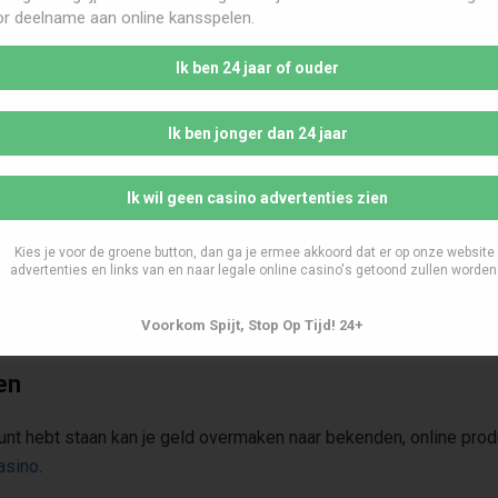
r deelname aan online kansspelen.
maken
Ik ben 24 jaar of ouder
oor elke online dienst, dien je eenmalig een persoonlijk accoun
Ik ben jonger dan 24 jaar
Ik wil geen casino advertenties zien
Kies je voor de groene button, dan ga je ermee akkoord dat er op onze website
advertenties en links van en naar legale online casino's getoond zullen worden
e wat geld op je digitale Skrill bankrekening te zetten. Je digita
card, een bankoverschrijving of een van de andere stortingsmet
Voorkom Spijt, Stop Op Tijd! 24+
en
count hebt staan kan je geld overmaken naar bekenden, online pro
asino
.