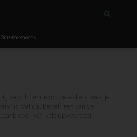
Betaalmethodes
dig verschillende online wallets waar je
s” is wat dat betreft een van de
et aanbieden van vele opwaardeer