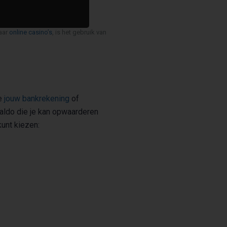
naar
online casino’s
, is het gebruik van
de
jouw bankrekening
of
 saldo die je kan opwaarderen
kunt kiezen: