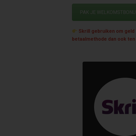
PAK JE WELKOMSTBONU
Skrill gebruiken om geld 
betaalmethode dan ook ten 