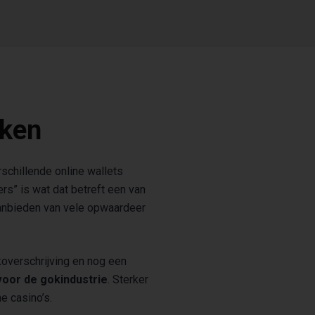
kken
rschillende online wallets
s” is wat dat betreft een van
anbieden van vele opwaardeer
koverschrijving en nog een
voor de gokindustrie
. Sterker
e casino’s.