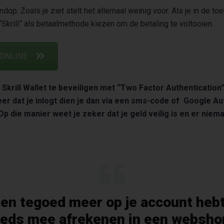
endop. Zoals je ziet stelt het allemaal weinig voor. Als je in de t
“Skrill” als betaalmethode kiezen om de betaling te voltooien.
 ONLINE
 Skrill Wallet te beveiligen met “Two Factor Authentication”.
keer dat je inlogt dien je dan via een sms-code of Google Au
Op die manier weet je zeker dat je geld veilig is en er nie
een tegoed meer op je account hebt
eeds mee afrekenen in een webshop