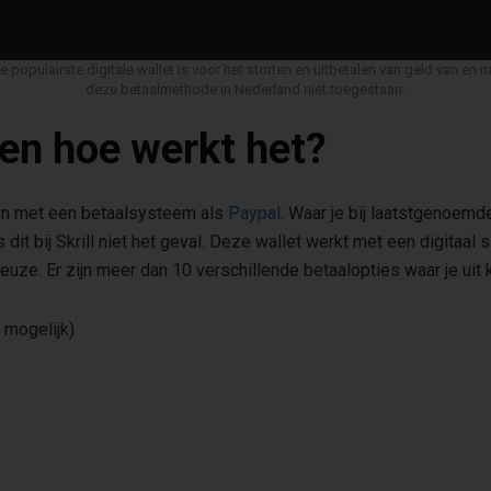
e populairste digitale wallet is voor het storten en uitbetalen van geld van en 
deze betaalmethode in Nederland niet toegestaan.
l en hoe werkt het?
jken met een betaalsysteem als
Paypal
. Waar je bij laatstgenoem
s dit bij Skrill niet het geval. Deze wallet werkt met een digitaal
ze. Er zijn meer dan 10 verschillende betaalopties waar je uit 
r mogelijk)