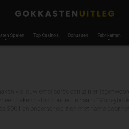
sten Spelen
Top Casino’s
Bonussen
Fabrikanten
ermaken via jouw emailadres dan zijn er tegenwoor
oorheen bekend stond onder de naam “Moneybooker
 sinds 2001 en onderscheid zich met name door h