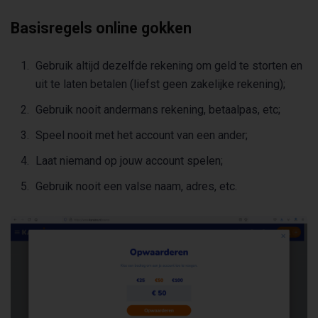
Basisregels online gokken
Gebruik altijd dezelfde rekening om geld te storten en
uit te laten betalen (liefst geen zakelijke rekening);
Gebruik nooit andermans rekening, betaalpas, etc;
Speel nooit met het account van een ander;
Laat niemand op jouw account spelen;
Gebruik nooit een valse naam, adres, etc.