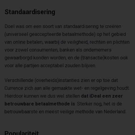
Standaardisering
Doel was om een soort van standaardisering te creëren
(universeel geaccepteerde betaalmethode) op het gebied
van online betalen, waarbij de veiligheid, rechten en plichten
voor zowel consumenten, banken als ondernemers
gewaarborgd konden worden, en de (transactie)kosten ook
voor alle partijen acceptabel zouden blijven.
Verschillende (overheids)instanties zien er op toe dat
Currence zich aan alle gemaakte wet- en regelgeving houdt.
Hierdoor kunnen we dus wel stellen
dat iDeal een zeer
betrouwbare betaalmethode is
. Sterker nog, het is de
betrouwbaarste en meest veilige methode van Nederland.
Populariteit