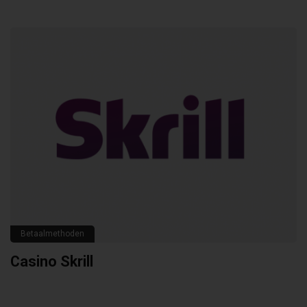
Betaalmethoden
Casino Skrill