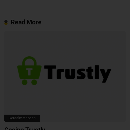
Read More
Betaalmethoden
Casino Trustly