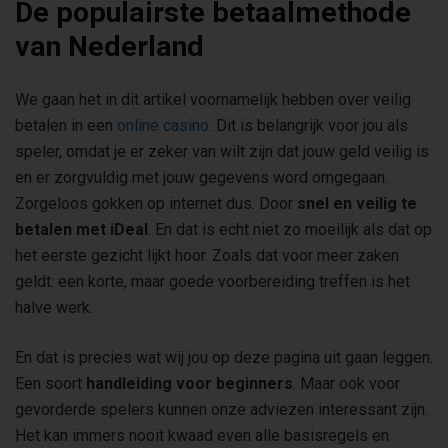
De populairste betaalmethode
van Nederland
We gaan het in dit artikel voornamelijk hebben over veilig
betalen in een
online casino
. Dit is belangrijk voor jou als
speler, omdat je er zeker van wilt zijn dat jouw geld veilig is
en er zorgvuldig met jouw gegevens word omgegaan.
Zorgeloos gokken op internet dus. Door
snel en veilig te
betalen met iDeal
. En dat is echt niet zo moeilijk als dat op
het eerste gezicht lijkt hoor. Zoals dat voor meer zaken
geldt: een korte, maar goede voorbereiding treffen is het
halve werk.
En dat is precies wat wij jou op deze pagina uit gaan leggen.
Een soort
handleiding voor beginners
. Maar ook voor
gevorderde spelers kunnen onze adviezen interessant zijn.
Het kan immers nooit kwaad even alle basisregels en