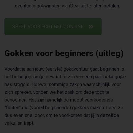
eventuele gokwinsten via iDeal uit te laten betalen.
SPEEL VOOR ECHT GELD ONLINE
Gokken voor beginners (uitleg)
Voordat je aan jouw (eerste) gokavontuur gaat beginnen is
het belangrijk om je bewust te zijn van een paar belangrijke
basisregels. Hoewel sommige zaken waarschijnlijk voor
zich spreken, vonden we het zaak om deze toch te
benoemen. Het zijn namelijk de meest voorkomende
“fouten” die (vooral beginnende) gokkers maken. Lees ze
dus even snel door, om te voorkomen dat jij in dezelfde
valkuilen trapt.