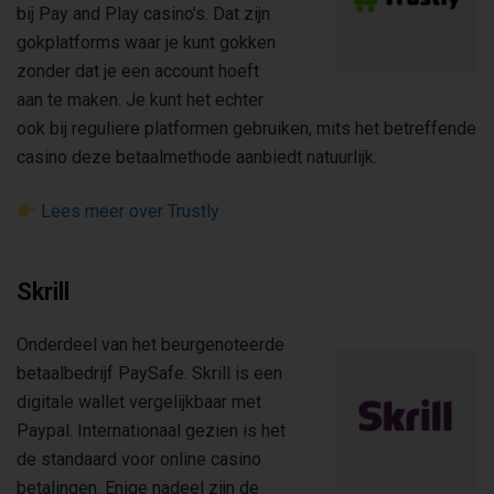
bij Pay and Play casino’s. Dat zijn
gokplatforms waar je kunt gokken
zonder dat je een account hoeft
aan te maken. Je kunt het echter
ook bij reguliere platformen gebruiken, mits het betreffende
casino deze betaalmethode aanbiedt natuurlijk.
Lees meer over Trustly
Skrill
Onderdeel van het beurgenoteerde
betaalbedrijf PaySafe. Skrill is een
digitale wallet vergelijkbaar met
Paypal. Internationaal gezien is het
de standaard voor online casino
betalingen. Enige nadeel zijn de