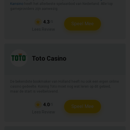
Kansino
heeft het allerbeste spelaanbod van Nederland. Alle top
gameproviders zijn aanwezig.
4.3
/5
Speel Mee
Lees Review
Toto Casino
De bekendste bookmaker van Holland heeft nu ook een eigen online
casino gedeelte. Koning Toto moet nog wat leren op dit gebied,
maar de start is veelbelovend.
4.0
/5
Speel Mee
Lees Review