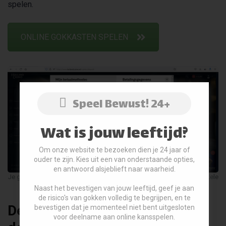
spelen.
ONLINE GOKKASTEN SPELEN
Speel Bewust! 24+
Wat is jouw leeftijd?
Om onze website te bezoeken dien je 24 jaar of
ouder te zijn. Kies uit een van onderstaande opties,
en antwoord alsjeblieft naar waarheid.
Je gokkaccount opwaarderen bij
Holland Casino Online
is binnen enkele
minuten gepiept.
Naast het bevestigen van jouw leeftijd, geef je aan
de risico's van gokken volledig te begrijpen, en te
De populairste gokkasten van
bevestigen dat je momenteel niet bent uitgesloten
voor deelname aan online kansspelen.