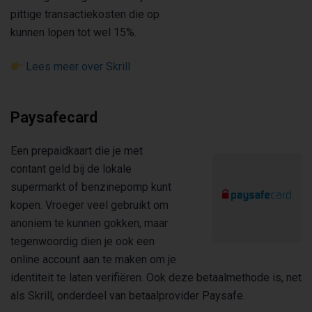
pittige transactiekosten die op
kunnen lopen tot wel 15%.
Lees meer over Skrill
Paysafecard
Een prepaidkaart die je met
contant geld bij de lokale
supermarkt of benzinepomp kunt
kopen. Vroeger veel gebruikt om
anoniem te kunnen gokken, maar
tegenwoordig dien je ook een
online account aan te maken om je
identiteit te laten verifiëren. Ook deze betaalmethode is, net
als Skrill, onderdeel van betaalprovider Paysafe.