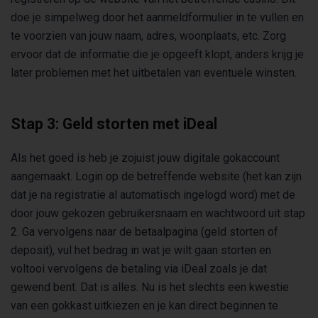
doe je simpelweg door het aanmeldformulier in te vullen en
te voorzien van jouw naam, adres, woonplaats, etc. Zorg
ervoor dat de informatie die je opgeeft klopt, anders krijg je
later problemen met het uitbetalen van eventuele winsten.
Stap 3: Geld storten met iDeal
Als het goed is heb je zojuist jouw digitale gokaccount
aangemaakt. Login op de betreffende website (het kan zijn
dat je na registratie al automatisch ingelogd word) met de
door jouw gekozen gebruikersnaam en wachtwoord uit stap
2. Ga vervolgens naar de betaalpagina (geld storten of
deposit), vul het bedrag in wat je wilt gaan storten en
voltooi vervolgens de betaling via iDeal zoals je dat
gewend bent. Dat is alles. Nu is het slechts een kwestie
van een gokkast uitkiezen en je kan direct beginnen te