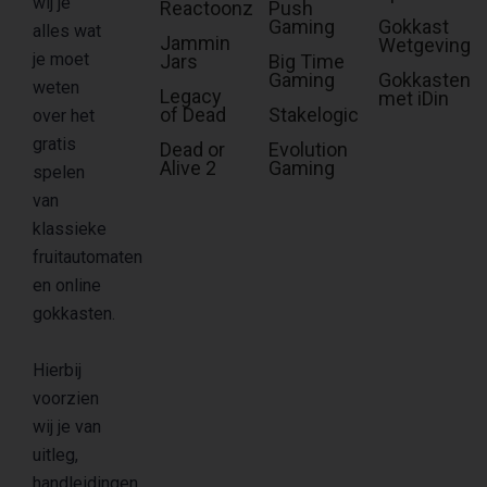
wij je
Reactoonz
Push
Gaming
Gokkast
alles wat
Jammin
Wetgeving
je moet
Jars
Big Time
Gaming
Gokkasten
weten
Legacy
met iDin
of Dead
Stakelogic
over het
gratis
Dead or
Evolution
Alive 2
Gaming
spelen
van
klassieke
fruitautomaten
en online
gokkasten.
Hierbij
voorzien
wij je van
uitleg,
handleidingen