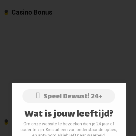
Casino Bonus
Speel Bewust! 24+
Wat is jouw leeftijd?
Beste Aanbieders NL
Om onze website te bezoeken dien je 24 jaar of
ouder te zijn. Kies uit een van onderstaande opties,
Betcity Casino
en antwoord alsjeblieft naar waarheid.