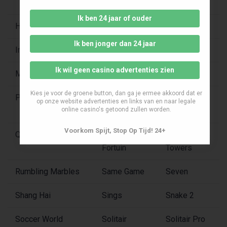
Jagen
Ik ben 24 jaar of ouder
Heart Beat
Home Run
Ice Age
Ik ben jonger dan 24 jaar
Imperator
Kniffler
Magic Rings
Ik wil geen casino advertenties zien
Midget Golf
Montezuma
Pirates
Kies je voor de groene button, dan ga je ermee akkoord dat er
Pyramid
Quiz Maniac
Quiz Pro
op onze website advertenties en links van en naar legale
Master
online casino's getoond zullen worden.
Voorkom Spijt, Stop Op Tijd! 24+
Quiz Show
Rad van
Roman
Fortuin
Towers
Rumbling Marbles
Same Game
Seven
Shang Hai
Sings
Snake 2
Soccer World
Solitair
Solitair Pro