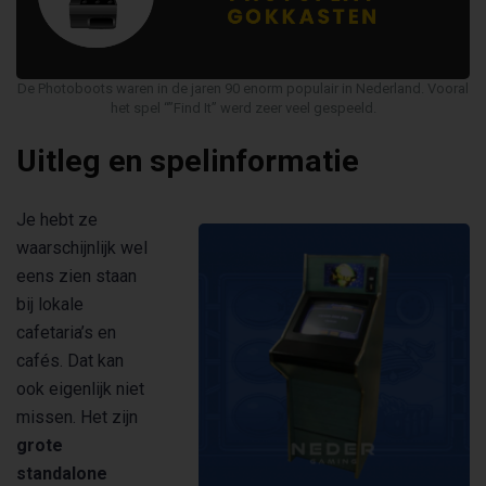
De Photoboots waren in de jaren 90 enorm populair in Nederland. Vooral
het spel “”Find It” werd zeer veel gespeeld.
Uitleg en spelinformatie
Je hebt ze
waarschijnlijk wel
eens zien staan
bij lokale
cafetaria’s en
cafés. Dat kan
ook eigenlijk niet
missen. Het zijn
grote
standalone