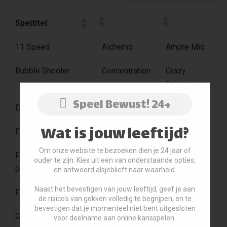
Speltitel
11 Speed
Alchemd
Amore Mio
Bubble Shooter
Concentration
Crazy
Saloon
Speel Bewust! 24+
Diamond Elevens
Double Gum
Double Jack
Wat is jouw leeftijd?
Escape
Find Fast
Find It 2
Om onze website te bezoeken dien je 24 jaar of
Find It Mordillo
Free Me
Fun2One
ouder te zijn. Kies uit een van onderstaande opties,
(aanrader)
en antwoord alsjeblieft naar waarheid.
Naast het bevestigen van jouw leeftijd, geef je aan
Fun Towers
Galaxy
Get 4
de risico's van gokken volledig te begrijpen, en te
bevestigen dat je momenteel niet bent uitgesloten
Girls Only
Girls vs Boys
Harten
voor deelname aan online kansspelen.