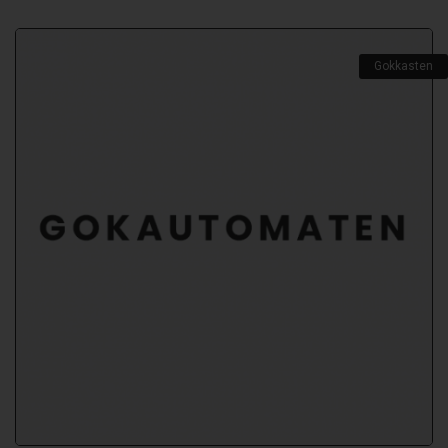
Gokkasten