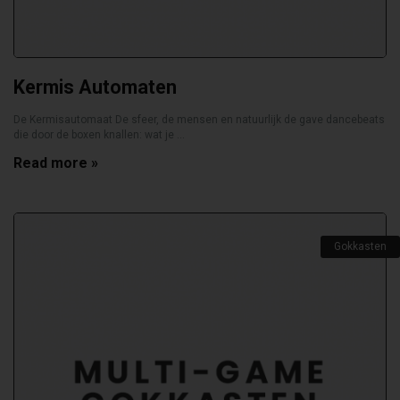
Kermis Automaten
De Kermisautomaat De sfeer, de mensen en natuurlijk de gave dancebeats
die door de boxen knallen: wat je ...
Read more »
Gokkasten