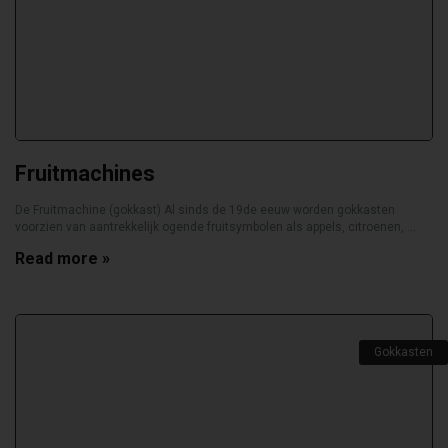
Fruitmachines
De Fruitmachine (gokkast) Al sinds de 19de eeuw worden gokkasten
voorzien van aantrekkelijk ogende fruitsymbolen als appels, citroenen, ...
Read more »
Gokkasten