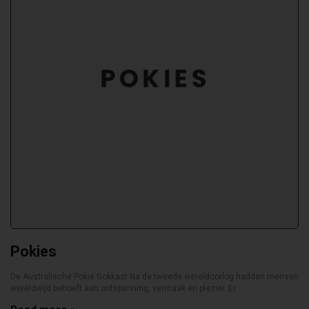
Pokies
De Australische Pokie Gokkast Na de tweede wereldoorlog hadden mensen
wereldwijd behoeft aan ontspanning, vermaak en plezier. Er ...