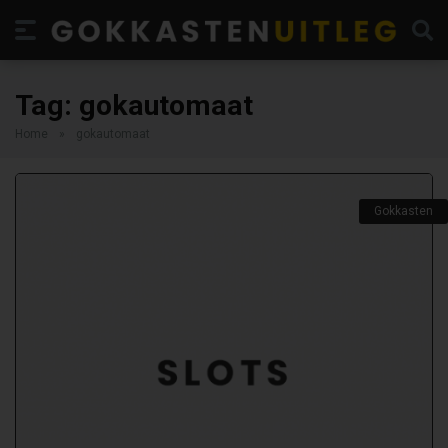
Tag:
gokautomaat
Home
»
gokautomaat
Gokkasten