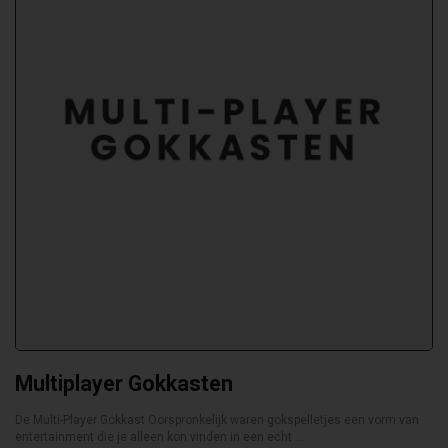
Multiplayer Gokkasten
De Multi-Player Gokkast Oorspronkelijk waren gokspelletjes een vorm van
entertainment die je alleen kon vinden in een echt ...