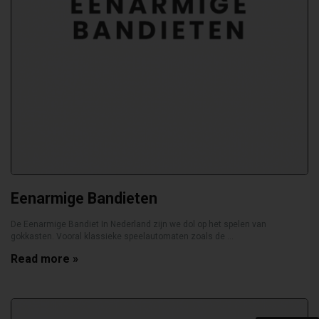
Eenarmige Bandieten
De Eenarmige Bandiet In Nederland zijn we dol op het spelen van
gokkasten. Vooral klassieke speelautomaten zoals de ...
Read more »