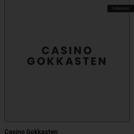
Gokkasten
Casino Gokkasten