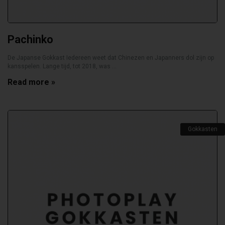
Pachinko
De Japanse Gokkast Iedereen weet dat Chinezen en Japanners dol zijn op
kansspelen. Lange tijd, tot 2018, was ...
Read more »
Gokkasten