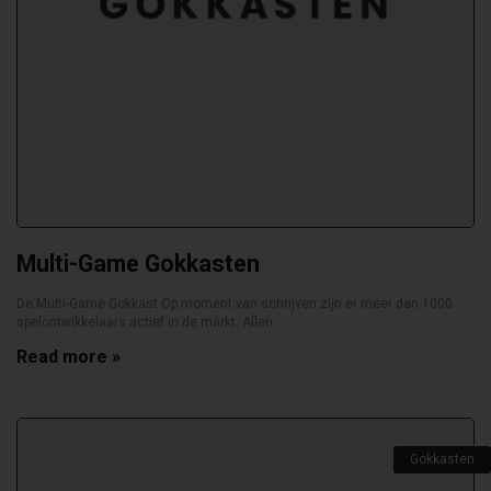
Multi-Game Gokkasten
De Multi-Game Gokkast Op moment van schrijven zijn er meer dan 1000
spelontwikkelaars actief in de markt. Allen ...
Read more »
Gokkasten