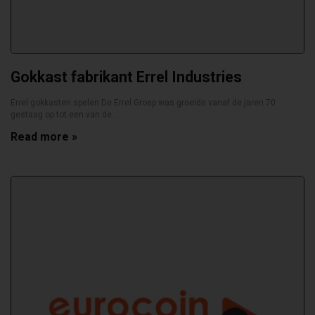
Gokkast fabrikant Errel Industries
Errel gokkasten spelen De Errel Groep was groeide vanaf de jaren 70
gestaag op tot een van de ...
Read more »