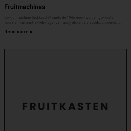
Fruitmachines
De Fruitmachine (gokkast) Al sinds de 19de eeuw worden gokkasten
voorzien van aantrekkelijk ogende fruitsymbolen als appels, citroenen, ...
Read more »