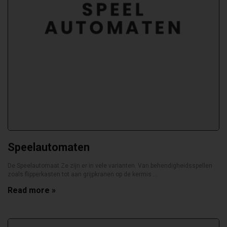
Speelautomaten
De Speelautomaat Ze zijn er in vele varianten. Van behendigheidsspellen
zoals flipperkasten tot aan grijpkranen op de kermis ...
Read more »