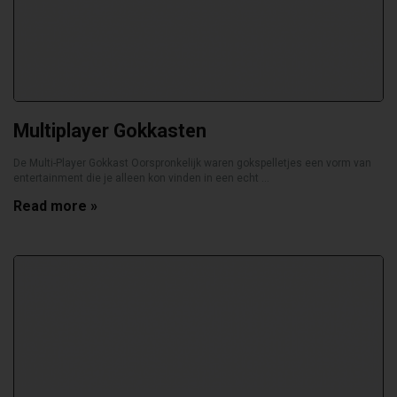
Multiplayer Gokkasten
De Multi-Player Gokkast Oorspronkelijk waren gokspelletjes een vorm van
entertainment die je alleen kon vinden in een echt ...
Read more »