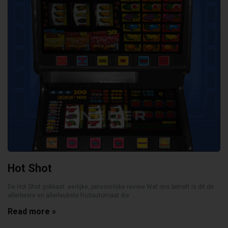
Hot Shot
De Hot Shot gokkast: eerlijke, persoonlijke review Wat ons betreft is dit de
allerbeste en allerleukste fruitautomaat die ...
Read more »