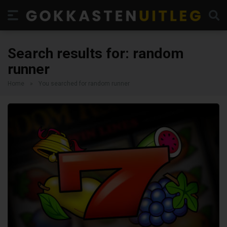
Search results for: random
runner
Home
»
You searched for random runner