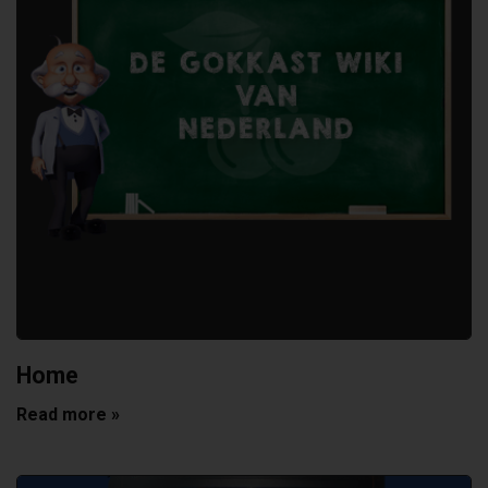
Home
Read more »