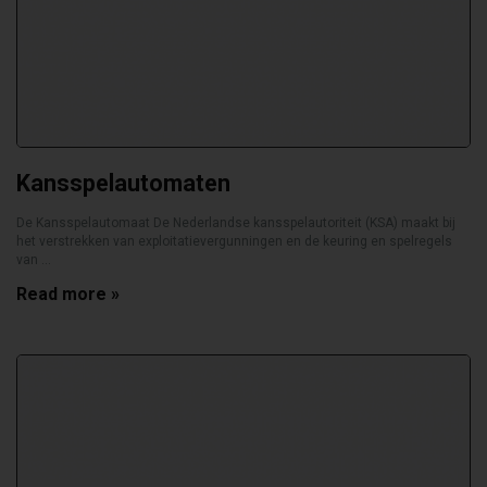
Kansspelautomaten
De Kansspelautomaat De Nederlandse kansspelautoriteit (KSA) maakt bij
het verstrekken van exploitatievergunningen en de keuring en spelregels
van ...
Read more »