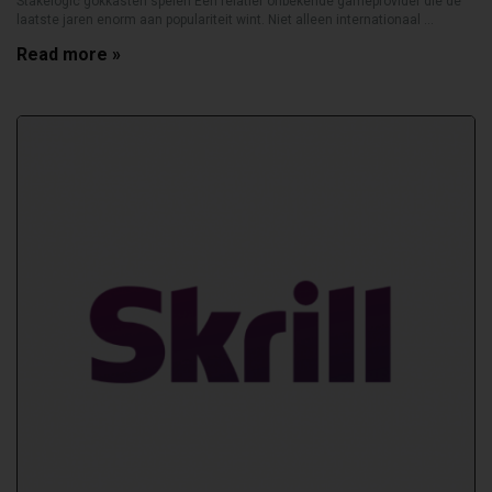
Stakelogic gokkasten spelen Een relatief onbekende gameprovider die de
laatste jaren enorm aan populariteit wint. Niet alleen internationaal ...
Read more »