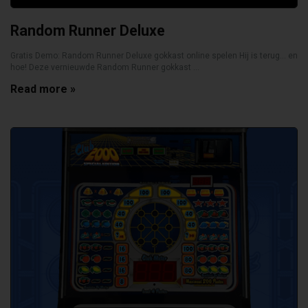
Random Runner Deluxe
Gratis Demo: Random Runner Deluxe gokkast online spelen Hij is terug… en
hoe! Deze vernieuwde Random Runner gokkast ...
Read more »