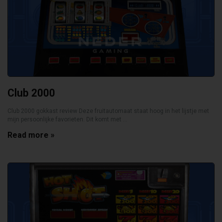
Club 2000
Club 2000 gokkast review Deze fruitautomaat staat hoog in het lijstje met
mijn persoonlijke favorieten. Dit komt met ...
Read more »