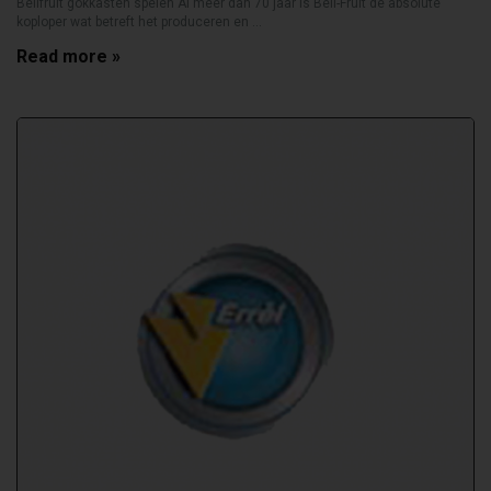
Bellfruit gokkasten spelen Al meer dan 70 jaar is Bell-Fruit de absolute
koploper wat betreft het produceren en ...
Read more »