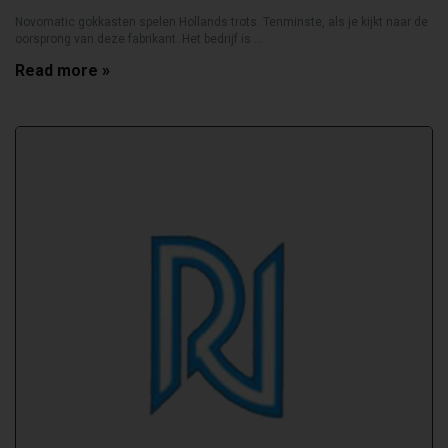
Novomatic gokkasten spelen Hollands trots. Tenminste, als je kijkt naar de
oorsprong van deze fabrikant. Het bedrijf is ...
Read more »