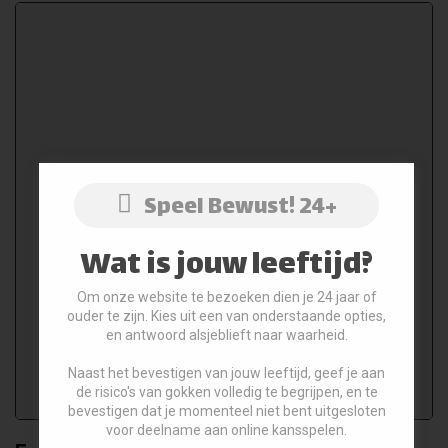
Speel Bewust! 24+
Wat is jouw leeftijd?
Om onze website te bezoeken dien je 24 jaar of
ouder te zijn. Kies uit een van onderstaande opties,
en antwoord alsjeblieft naar waarheid.
Naast het bevestigen van jouw leeftijd, geef je aan
de risico's van gokken volledig te begrijpen, en te
bevestigen dat je momenteel niet bent uitgesloten
voor deelname aan online kansspelen.